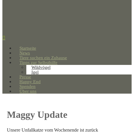
Startseite
News
Tiere suchen ein Zuhause
Tipps zur Selbsthilfe
Wildvögel
Igel
Presse
Happy End
Spenden
Über uns
Maggy Update
Unsere Unfallkatze vom Wochenende ist zurück