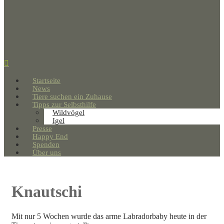
Startseite
News
Tiere suchen ein Zuhause
Tipps zur Selbsthilfe
Wildvögel
Igel
Presse
Happy End
Spenden
Über uns
Knautschi
Mit nur 5 Wochen wurde das arme Labradorbaby heute in der