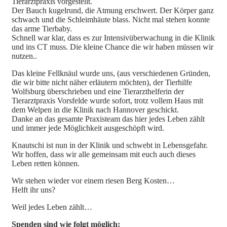
Tierarztpraxis vorgestellt.
Der Bauch kugelrund, die Atmung erschwert. Der Körper ganz
schwach und die Schleimhäute blass. Nicht mal stehen konnte
das arme Tierbaby.
Schnell war klar, dass es zur Intensivüberwachung in die Klinik
und ins CT muss. Die kleine Chance die wir haben müssen wir
nutzen..
Das kleine Fellknäul wurde uns, (aus verschiedenen Gründen,
die wir bitte nicht näher erläutern möchten), der Tierhilfe
Wolfsburg überschrieben und eine Tierarzthelferin der
Tierarztpraxis Vorsfelde wurde sofort, trotz vollem Haus mit
dem Welpen in die Klinik nach Hannover geschickt.
Danke an das gesamte Praxisteam das hier jedes Leben zählt
und immer jede Möglichkeit ausgeschöpft wird.
Knautschi ist nun in der Klinik und schwebt in Lebensgefahr.
Wir hoffen, dass wir alle gemeinsam mit euch auch dieses
Leben retten können.
Wir stehen wieder vor einem riesen Berg Kosten…
Helft ihr uns?
Weil jedes Leben zählt…
Spenden sind wie folgt möglich: