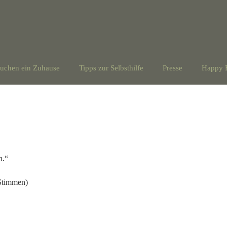
suchen ein Zuhause
Tipps zur Selbsthilfe
Presse
Happy 
en.“
 Stimmen)