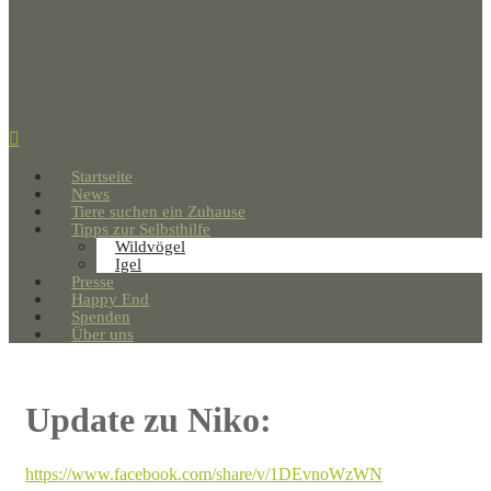
Startseite
News
Tiere suchen ein Zuhause
Tipps zur Selbsthilfe
Wildvögel
Igel
Presse
Happy End
Spenden
Über uns
Update zu Niko:
https://www.facebook.com/share/v/1DEvnoWzWN