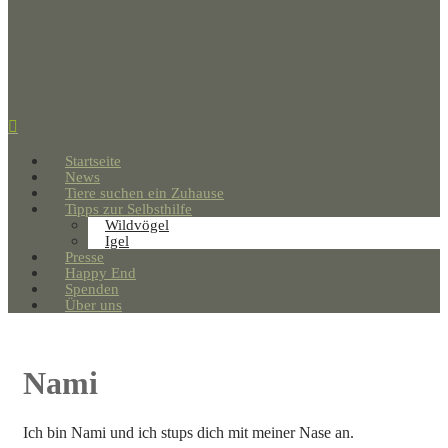
Startseite
News
Tiere suchen ein Zuhause
Tipps zur Selbsthilfe
Wildvögel
Igel
Presse
Happy End
Spenden
Über uns
Nami
Ich bin Nami und ich stups dich mit meiner Nase an.