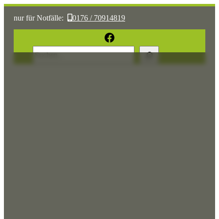
nur für Notfälle:
0176 / 70914819
oder:
05361 / 3070775
Facebook
Suchen
Sonst:
tierhilfe.wolfsburg@t-online.de