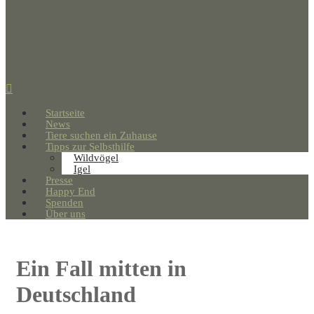
Startseite
News
Tiere suchen ein Zuhause
Tipps zur Selbsthilfe
Wildvögel
Igel
Presse
Happy End
Spenden
Über uns
Ein Fall mitten in
Deutschland