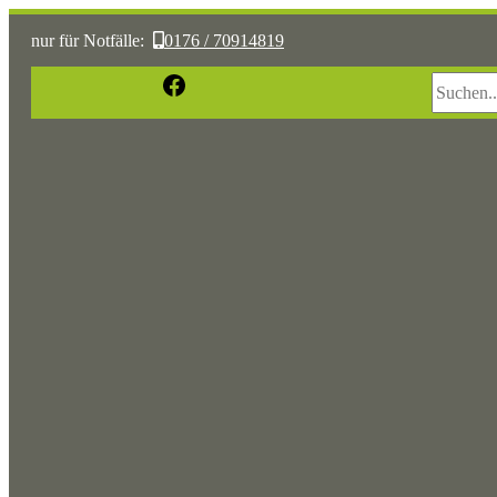
nur für Notfälle:
0176 / 70914819
Suchen
Facebook