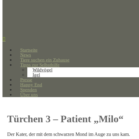
Startseite
News
Tiere suchen ein Zuhause
Tipps zur Selbsthilfe
Wildvögel
Igel
Presse
Happy End
Spenden
Über uns
Türchen 3 – Patient „Milo“
Der Kater, der mit dem schwarzen Mond im Auge zu uns kam.