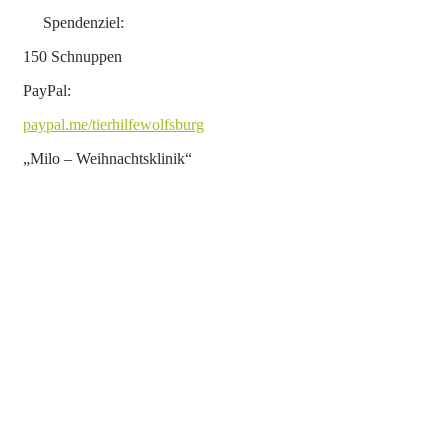
Spendenziel:
150 Schnuppen
PayPal:
paypal.me/tierhilfewolfsburg
„Milo – Weihnachtsklinik“