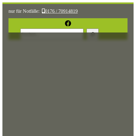
nur für Notfälle:
0176 / 70914819
oder:
05361 / 3070775
Facebook
Suchen
Sonst:
tierhilfe.wolfsburg@t-online.de