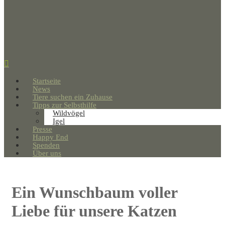
Startseite
News
Tiere suchen ein Zuhause
Tipps zur Selbsthilfe
Wildvögel
Igel
Presse
Happy End
Spenden
Über uns
Ein Wunschbaum voller
Liebe für unsere Katzen