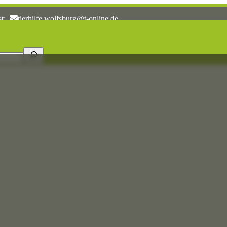
st:
tierhilfe.wolfsburg@t-online.de