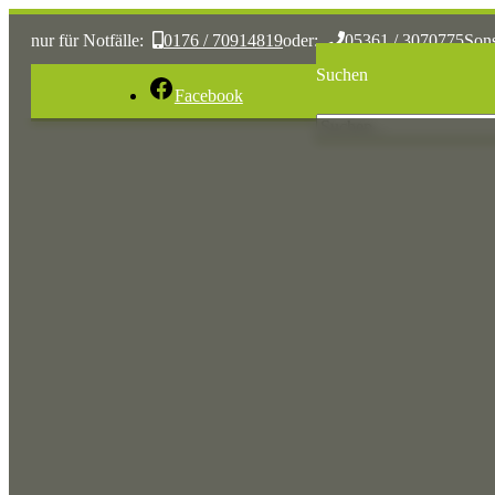
nur für Notfälle:
0176 / 70914819
oder:
05361 / 3070775
Son
Suchen
Facebook