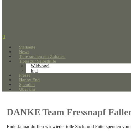
Startseite
News
Tiere suchen ein Zuhause
Tipps zur Selbsthilfe
Wildvögel
Igel
Presse
Happy End
Spenden
Über uns
DANKE Team Fressnapf Falle
Ende Januar durften wir wieder tolle Sach- und Futterspenden vom 