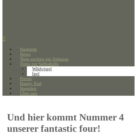
Startseite
News
Tiere suchen ein Zuhause
Tipps zur Selbsthilfe
Wildvögel
Igel
Presse
Happy End
Spenden
Über uns
Und hier kommt Nummer 4
unserer fantastic four!