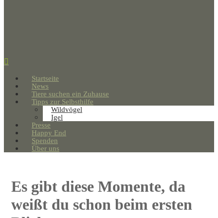
Startseite
News
Tiere suchen ein Zuhause
Tipps zur Selbsthilfe
Wildvögel
Igel
Presse
Happy End
Spenden
Über uns
Es gibt diese Momente, da
weißt du schon beim ersten