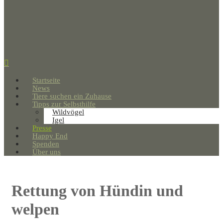
Startseite
News
Tiere suchen ein Zuhause
Tipps zur Selbsthilfe
Wildvögel
Igel
Presse
Happy End
Spenden
Über uns
Rettung von Hündin und
welpen