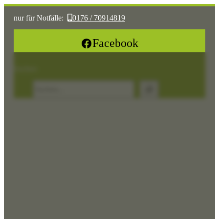
nur für Notfälle:
0176 / 70914819
oder:
05361 / 3070775
Facebook
Sonst:
tierhilfe.wolfsburg@t-online.de
Suchen