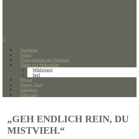
Startseite
News
Tiere suchen ein Zuhause
Tipps zur Selbsthilfe
Wildvögel
Igel
Presse
Happy End
Spenden
Über uns
„GEH ENDLICH REIN, DU
MISTVIEH.“