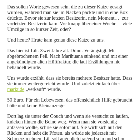
Das sollen Worte gewesen sein, die zu dieser Katze gesagt
wurden, während man sie im Nacken packte und in eine Box
drückte. Bevor sie zur letzten Besitzerin, nein Moment…. zur
vorletzten Besitzerin kam. Vor knapp über einer Woche… viele
Umzüge in so kurzer Zeit, oder?
Und heute? Hrute kam genau diese Katze zu uns.
Das hier ist Lili. Zwei Jahre alt. Dünn. Verängstigt. Mit
abgebrochenem Fell. Nach Marihuana stinkend und mit einer
angekündigten alten Hüftfraktur, die laut Erzählungen nie
behandelt wurde.
Uns wurde erzählt, dass sie bereits mehrere Besitzer hatte. Dass
sie immer weitergereicht wurde. Und zuletzt einfach über
markt.de
„verkauft“ wurde.
50 Euro. Für ein Lebewesen, das offensichtlich Hilfe gebraucht
hätte und keine Kleinanzeige.
Dort lag sie unter der Couch und wenn sie versucht zu laufen,
knicken hinten die Beine weg. Wenn man sie vorsichtig
anfassen wollte, schrie sie sofort auf. Sie wirft sich auf den
Rücken und hebt die Pfoten, als würde sie jederzeit mit
Schmerz rechnen. Lili soll angeblich tragend sein und schon