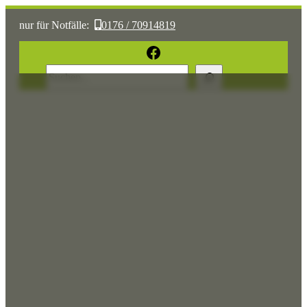
nur für Notfälle:
0176 / 70914819
oder:
05361 / 3070775
Facebook
Suchen
Sonst:
tierhilfe.wolfsburg@t-online.de