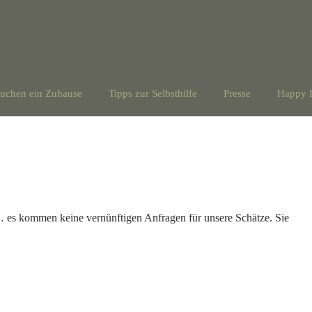
suchen ein Zuhause
Tipps zur Selbsthilfe
Presse
Happy 
 … es kommen keine vernünftigen Anfragen für unsere Schätze. Sie