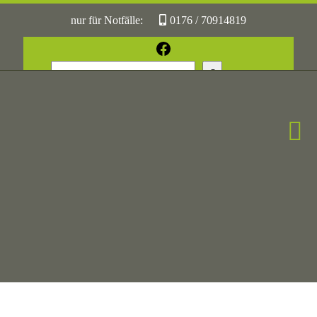
nur für Notfälle:
0176 / 70914819
oder:
05361 / 3070775
Facebook
Suchen
Sonst:
tierhilfe.wolfsburg@t-online.de