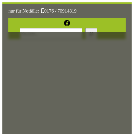
nur für Notfälle:
0176 / 70914819
oder:
05361 / 3070775
Facebook
Suchen
Sonst:
tierhilfe.wolfsburg@t-online.de