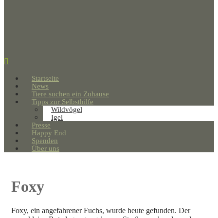
Startseite
News
Tiere suchen ein Zuhause
Tipps zur Selbsthilfe
Wildvögel
Igel
Presse
Happy End
Spenden
Über uns
Foxy
Foxy, ein angefahrener Fuchs, wurde heute gefunden. Der