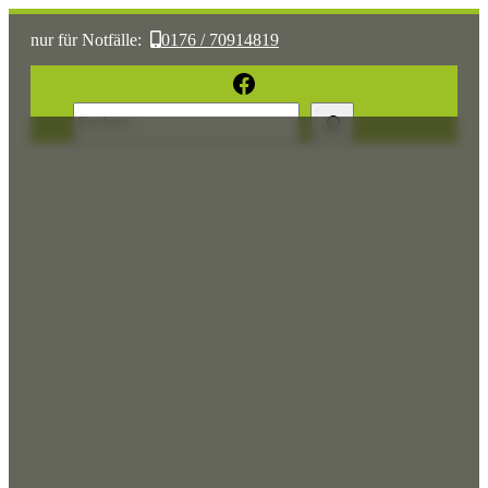
nur für Notfälle:
0176 / 70914819
oder:
05361 / 3070775
Facebook
Suchen
Sonst:
tierhilfe.wolfsburg@t-online.de