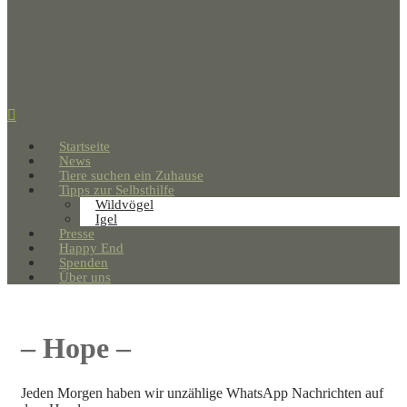
Startseite
News
Tiere suchen ein Zuhause
Tipps zur Selbsthilfe
Wildvögel
Igel
Presse
Happy End
Spenden
Über uns
– Hope –
Jeden Morgen haben wir unzählige WhatsApp Nachrichten auf