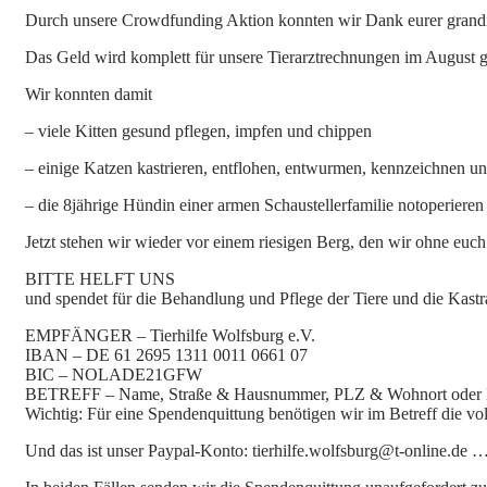
Durch unsere Crowdfunding Aktion konnten wir Dank eurer grand
Das Geld wird komplett für unsere Tierarztrechnungen im August 
Wir konnten damit
– viele Kitten gesund pflegen, impfen und chippen
– einige Katzen kastrieren, entflohen, entwurmen, kennzeichnen und
– die 8jährige Hündin einer armen Schaustellerfamilie notoperieren
Jetzt stehen wir wieder vor einem riesigen Berg, den wir ohne euc
BITTE HELFT UNS
und spendet für die Behandlung und Pflege der Tiere und die Kastr
EMPFÄNGER – Tierhilfe Wolfsburg e.V.
IBAN – DE 61 2695 1311 0011 0661 07
BIC – NOLADE21GFW
BETREFF – Name, Straße & Hausnummer, PLZ & Wohnort oder 
Wichtig: Für eine Spendenquittung benötigen wir im Betreff die vo
Und das ist unser Paypal-Konto: tierhilfe.wolfsburg@t-online.de 