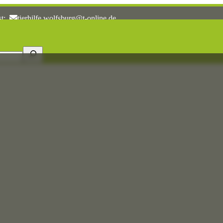
st:
tierhilfe.wolfsburg@t-online.de