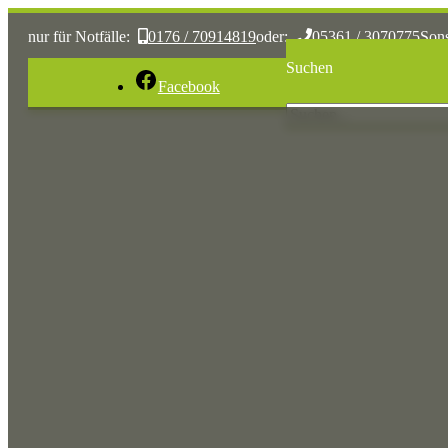
nur für Notfälle:
0176 / 70914819
oder:
05361 / 3070775
Son
Suchen
Facebook