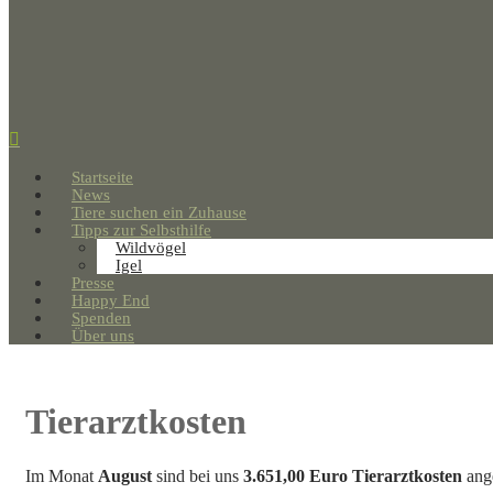
Startseite
News
Tiere suchen ein Zuhause
Tipps zur Selbsthilfe
Wildvögel
Igel
Presse
Happy End
Spenden
Über uns
Tierarztkosten
Im Monat
August
sind bei uns
3.651,00 Euro Tierarztkosten
ang