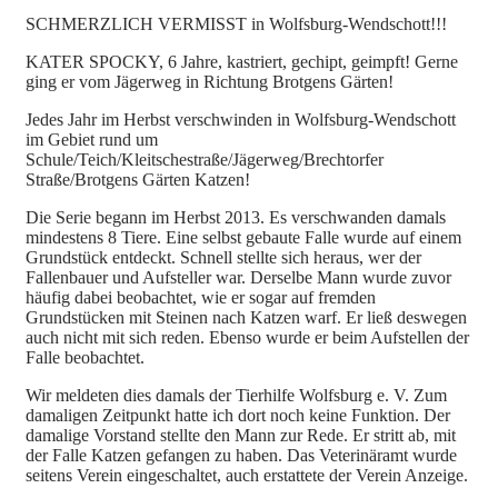
SCHMERZLICH VERMISST in Wolfsburg-Wendschott!!!
KATER SPOCKY, 6 Jahre, kastriert, gechipt, geimpft! Gerne
ging er vom Jägerweg in Richtung Brotgens Gärten!
Jedes Jahr im Herbst verschwinden in Wolfsburg-Wendschott
im Gebiet rund um
Schule/Teich/Kleitschestraße/Jägerweg/Brechtorfer
Straße/Brotgens Gärten Katzen!
Die Serie begann im Herbst 2013. Es verschwanden damals
mindestens 8 Tiere. Eine selbst gebaute Falle wurde auf einem
Grundstück entdeckt. Schnell stellte sich heraus, wer der
Fallenbauer und Aufsteller war. Derselbe Mann wurde zuvor
häufig dabei beobachtet, wie er sogar auf fremden
Grundstücken mit Steinen nach Katzen warf. Er ließ deswegen
auch nicht mit sich reden. Ebenso wurde er beim Aufstellen der
Falle beobachtet.
Wir meldeten dies damals der Tierhilfe Wolfsburg e. V. Zum
damaligen Zeitpunkt hatte ich dort noch keine Funktion. Der
damalige Vorstand stellte den Mann zur Rede. Er stritt ab, mit
der Falle Katzen gefangen zu haben. Das Veterinäramt wurde
seitens Verein eingeschaltet, auch erstattete der Verein Anzeige.