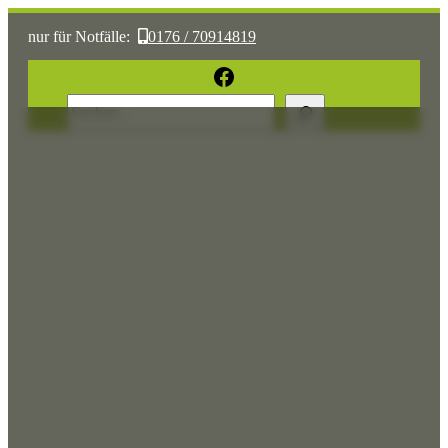
nur für Notfälle:
0176 / 70914819
oder:
05361 / 3070775
Facebook
Suchen
Sonst:
tierhilfe.wolfsburg@t-online.de