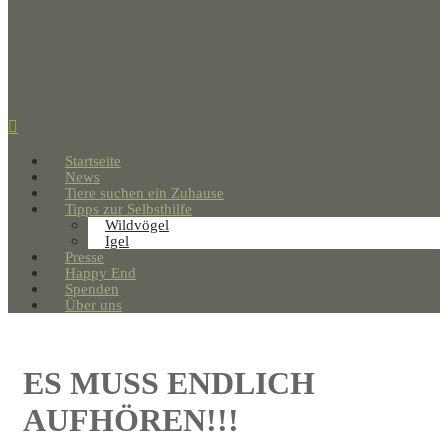
Startseite
News
Tiere suchen ein Zuhause
Tipps zur Selbsthilfe
Wildvögel
Igel
Presse
Happy End
Spenden
Über uns
ES MUSS ENDLICH
AUFHÖREN!!!