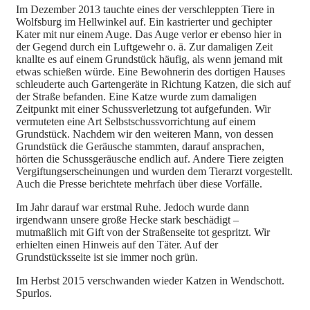
Im Dezember 2013 tauchte eines der verschleppten Tiere in
Wolfsburg im Hellwinkel auf. Ein kastrierter und gechipter
Kater mit nur einem Auge. Das Auge verlor er ebenso hier in
der Gegend durch ein Luftgewehr o. ä. Zur damaligen Zeit
knallte es auf einem Grundstück häufig, als wenn jemand mit
etwas schießen würde. Eine Bewohnerin des dortigen Hauses
schleuderte auch Gartengeräte in Richtung Katzen, die sich auf
der Straße befanden. Eine Katze wurde zum damaligen
Zeitpunkt mit einer Schussverletzung tot aufgefunden. Wir
vermuteten eine Art Selbstschussvorrichtung auf einem
Grundstück. Nachdem wir den weiteren Mann, von dessen
Grundstück die Geräusche stammten, darauf ansprachen,
hörten die Schussgeräusche endlich auf. Andere Tiere zeigten
Vergiftungserscheinungen und wurden dem Tierarzt vorgestellt.
Auch die Presse berichtete mehrfach über diese Vorfälle.
Im Jahr darauf war erstmal Ruhe. Jedoch wurde dann
irgendwann unsere große Hecke stark beschädigt –
mutmaßlich mit Gift von der Straßenseite tot gespritzt. Wir
erhielten einen Hinweis auf den Täter. Auf der
Grundstücksseite ist sie immer noch grün.
Im Herbst 2015 verschwanden wieder Katzen in Wendschott.
Spurlos.