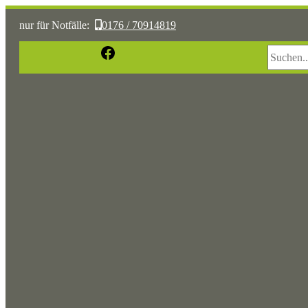
nur für Notfälle:
0176 / 70914819
Suchen
Facebook