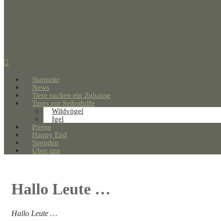
Startseite
News
Tiere suchen ein Zuhause
Tipps zur Selbsthilfe
Wildvögel
Igel
Presse
Happy End
Spenden
Über uns
Hallo Leute …
Hallo Leute …