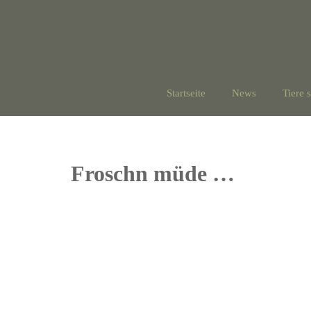
Startseite
News
Tiere 
Froschn müde …