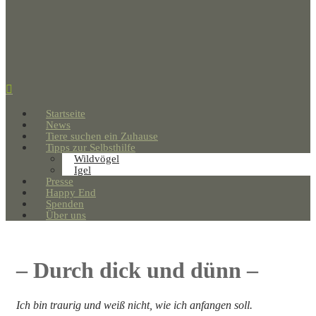
Startseite
News
Tiere suchen ein Zuhause
Tipps zur Selbsthilfe
Wildvögel
Igel
Presse
Happy End
Spenden
Über uns
– Durch dick und dünn –
Ich bin traurig und weiß nicht, wie ich anfangen soll.