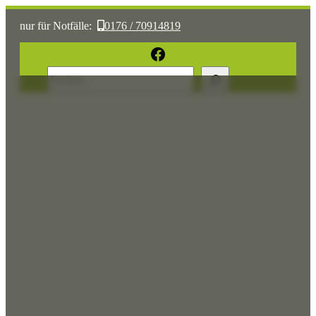
nur für Notfälle:
0176 / 70914819
oder:
05361 / 3070775
Facebook
Suchen
Sonst:
tierhilfe.wolfsburg@t-online.de