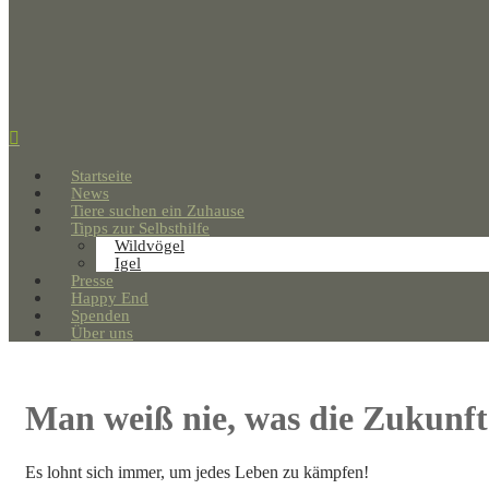
Startseite
News
Tiere suchen ein Zuhause
Tipps zur Selbsthilfe
Wildvögel
Igel
Presse
Happy End
Spenden
Über uns
Man weiß nie, was die Zukunf
Es lohnt sich immer, um jedes Leben zu kämpfen!