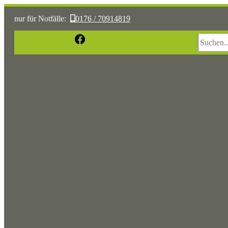
nur für Notfälle:
0176 / 70914819
Suchen
Facebook