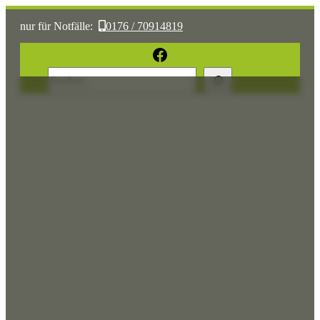
nur für Notfälle:
0176 / 70914819
oder:
05361 / 3070775
Facebook
Suchen
Sonst:
tierhilfe.wolfsburg@t-online.de