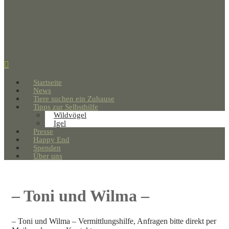
Startseite
News
Tiere suchen ein Zuhause
Tipps zur Selbsthilfe
Wildvögel
Igel
Presse
Happy End
Spenden
Über uns
– Toni und Wilma –
– Toni und Wilma – Vermittlungshilfe, Anfragen bitte direkt per