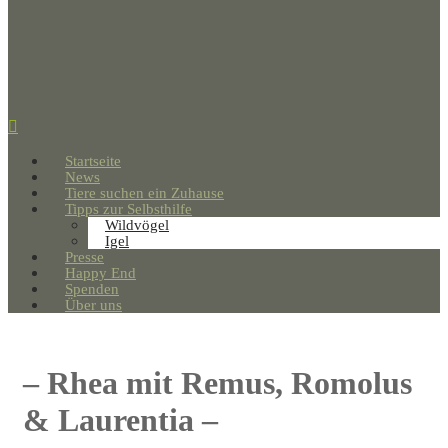
Startseite
News
Tiere suchen ein Zuhause
Tipps zur Selbsthilfe
Wildvögel
Igel
Presse
Happy End
Spenden
Über uns
– Rhea mit Remus, Romolus
& Laurentia –