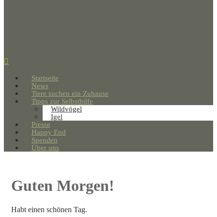
Startseite
News
Tiere suchen ein Zuhause
Tipps zur Selbsthilfe
Wildvögel
Igel
Presse
Happy End
Spenden
Über uns
Guten Morgen!
Habt einen schönen Tag.