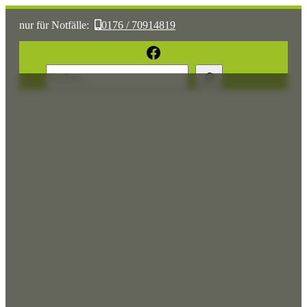
nur für Notfälle:
0176 / 70914819
oder:
05361 / 3070775
Facebook
Suchen
Sonst:
tierhilfe.wolfsburg@t-online.de