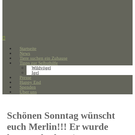
Startseite
News
Tiere suchen ein Zuhause
Tipps zur Selbsthilfe
Wildvögel
Igel
Presse
Happy End
Spenden
Über uns
Schönen Sonntag wünscht
euch Merlin!!! Er wurde