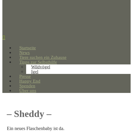
Startseite
News
Tiere suchen ein Zuhause
Tipps zur Selbsthilfe
Wildvögel
Igel
Presse
Happy End
Spenden
Über uns
– Sheddy –
Ein neues Flaschenbaby ist da.