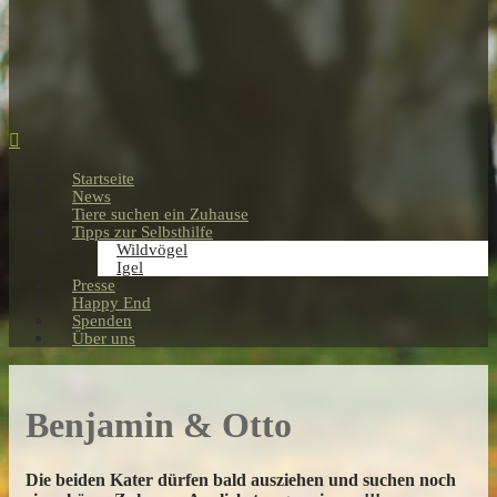
Startseite
News
Tiere suchen ein Zuhause
Tipps zur Selbsthilfe
Wildvögel
Igel
Presse
Happy End
Spenden
Über uns
Benjamin & Otto
Die beiden Kater dürfen bald ausziehen und suchen noch