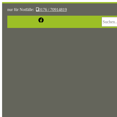
nur für Notfälle:
0176 / 70914819
Suchen
Facebook