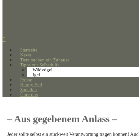
Startseite
News
Tiere suchen ein Zuhause
Tipps zur Selbsthilfe
Wildvögel
Igel
Presse
Happy End
Spenden
Über uns
– Aus gegebenem Anlass –
Jeder sollte selbst ein stückweit Verantwortung tragen können! Auch