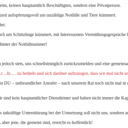
im, keinen hauptamtlich Beschäftigten, sondern eine Privatperson.
izeit aufopferungsvoll um unzählige Notfälle und Tiere kümmert.
hrt.
ch um Schützlinge kümmert, mit Interessenten Vermittlungsgespräche 
hinter der Notfallnummer!
en jedoch stets, uns schnellstmöglich zurückzumelden und eine gemeins
 Ar…lö…. zu betiteln und sich darüber aufzuregen, dass wir
mal
nicht
so
st DU – unfreundlicher Anrufer – nach unserem Rat noch nicht mal in 
r sind kein hauptamtlicher Dienstleister und haben nicht immer die Kap
 tatkräftige Unterstützung bei der Umsetzung soll nicht uns, sondern a
 aber jene, die gemeint sind, erreicht es hoffentlich!