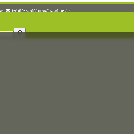
st:
tierhilfe.wolfsburg@t-online.de