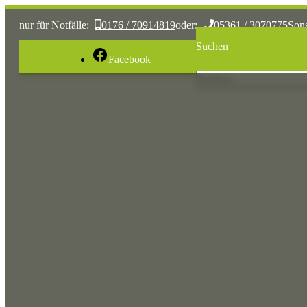
nur für Notfälle:
0176 / 70914819
oder:
05361 / 3070775
Son
Suchen
Facebook