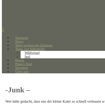
Startseite
News
Tiere suchen ein Zuhause
Tipps zur Selbsthilfe
Wildvögel
Igel
Presse
Happy End
Spenden
Über uns
-Junk –
Wer hätte gedacht, dass uns der kleine Kater so schnell vertrauen w