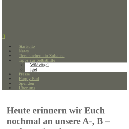
Startseite
News
Tiere suchen ein Zuhause
Tipps zur Selbsthilfe
Wildvögel
Igel
Presse
Happy End
Spenden
Über uns
Heute erinnern wir Euch
nochmal an unsere A-, B –