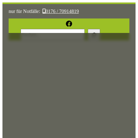
nur für Notfälle:
0176 / 70914819
oder:
05361 / 3070775
Facebook
Suchen
Sonst:
tierhilfe.wolfsburg@t-online.de