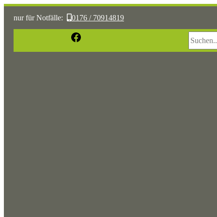
nur für Notfälle:
0176 / 70914819
Suchen
Facebook