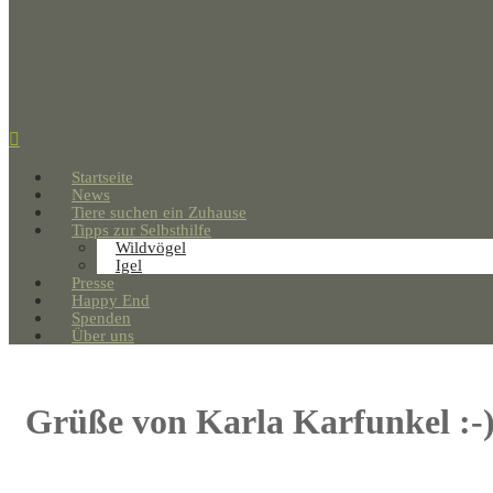
Startseite
News
Tiere suchen ein Zuhause
Tipps zur Selbsthilfe
Wildvögel
Igel
Presse
Happy End
Spenden
Über uns
Grüße von Karla Karfunkel :-