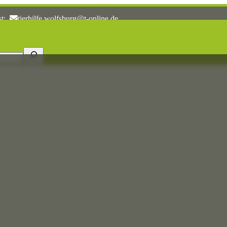
st:
tierhilfe.wolfsburg@t-online.de