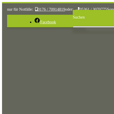
nur für Notfälle:
0176 / 70914819
oder:
05361 / 3070775
Son
Suchen
Facebook