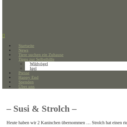
Startseite
News
Tiere suchen ein Zuhause
Tipps zur Selbsthilfe
Wildvögel
Igel
Presse
Happy End
Spenden
Über uns
– Susi & Strolch –
Heute haben wir 2 Kaninchen übernommen … Strolch hat einen rie