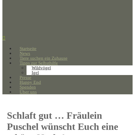
Startseite
News
Tiere suchen ein Zuhause
Tipps zur Selbsthilfe
Wildvögel
Igel
Presse
Happy End
Spenden
Über uns
Schlaft gut … Fräulein
Puschel wünscht Euch eine