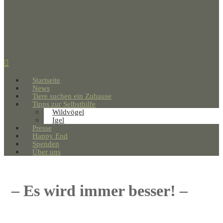
Startseite
News
Tiere suchen ein Zuhause
Tipps zur Selbsthilfe
Wildvögel
Igel
Presse
Happy End
Spenden
Über uns
– Es wird immer besser! –