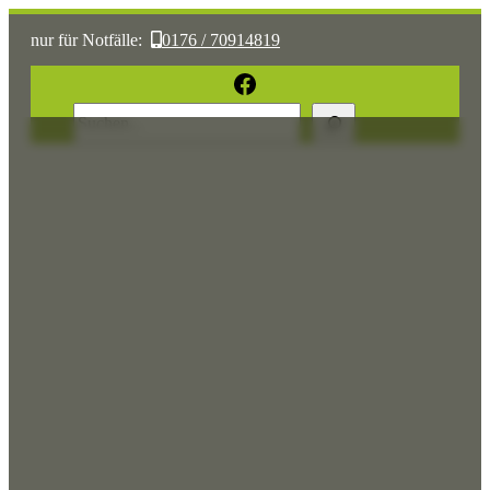
nur für Notfälle:
0176 / 70914819
oder:
05361 / 3070775
Facebook
Suchen
Sonst:
tierhilfe.wolfsburg@t-online.de