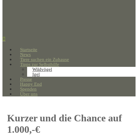
Startseite
News
Tiere suchen ein Zuhause
Tipps zur Selbsthilfe
Wildvögel
Igel
Presse
Happy End
Spenden
Über uns
Kurzer und die Chance auf
1.000,-€