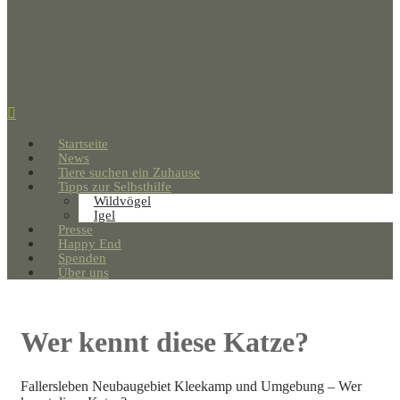
Startseite
News
Tiere suchen ein Zuhause
Tipps zur Selbsthilfe
Wildvögel
Igel
Presse
Happy End
Spenden
Über uns
Wer kennt diese Katze?
Fallersleben Neubaugebiet Kleekamp und Umgebung – Wer