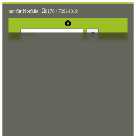
nur für Notfälle:
0176 / 70914819
oder:
05361 / 3070775
Facebook
Suchen
Sonst:
tierhilfe.wolfsburg@t-online.de