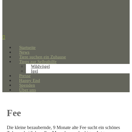
Startseite
News
Tiere suchen ein Zuhause
Tipps zur Selbsthilfe
Wildvögel
Igel
Presse
Happy End
Spenden
Über uns
Fee
Die kleine bezaubernde, 9 Monate alte Fee sucht ein schönes