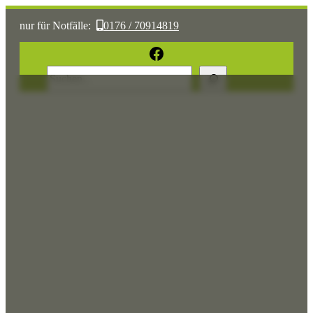
nur für Notfälle:
0176 / 70914819
oder:
05361 / 3070775
Facebook
Suchen
Sonst:
tierhilfe.wolfsburg@t-online.de