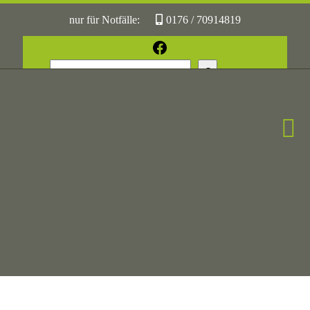
nur für Notfälle:
0176 / 70914819
oder:
05361 / 3070775
Facebook
Suchen
Sonst:
tierhilfe.wolfsburg@t-online.de