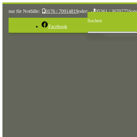
nur für Notfälle:
0176 / 70914819
oder:
05361 / 3070775
Son
Suchen
Facebook