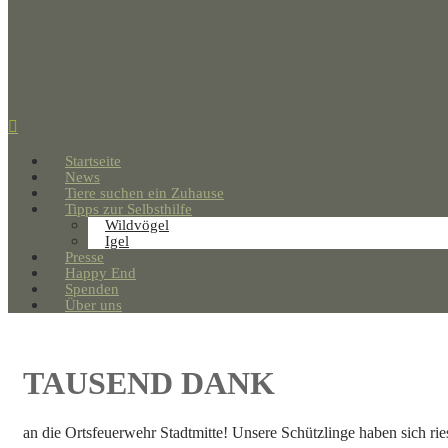
Startseite
News
Tiere suchen ein Zuhause
Tipps zur Selbsthilfe
Wildvögel
Igel
Presse
Happy End
Spenden
Über uns
TAUSEND DANK
an die Ortsfeuerwehr Stadtmitte! Unsere Schützlinge haben sich ries