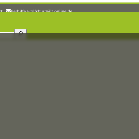
st:
tierhilfe.wolfsburg@t-online.de