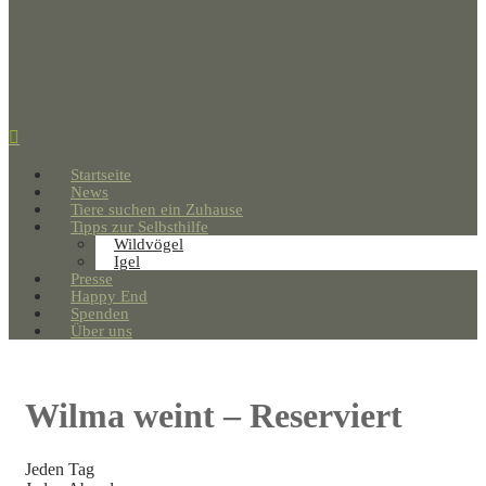
Startseite
News
Tiere suchen ein Zuhause
Tipps zur Selbsthilfe
Wildvögel
Igel
Presse
Happy End
Spenden
Über uns
Wilma weint – Reserviert
Jeden Tag