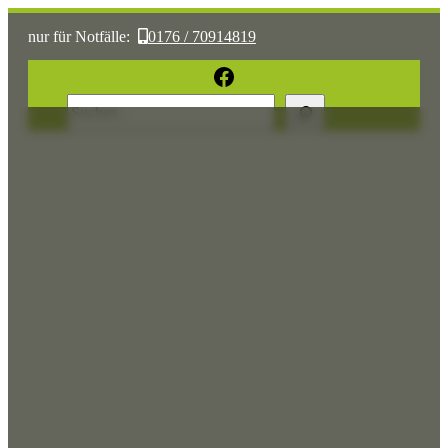
nur für Notfälle:
0176 / 70914819
oder:
05361 / 3070775
Facebook
Suchen
Sonst:
tierhilfe.wolfsburg@t-online.de