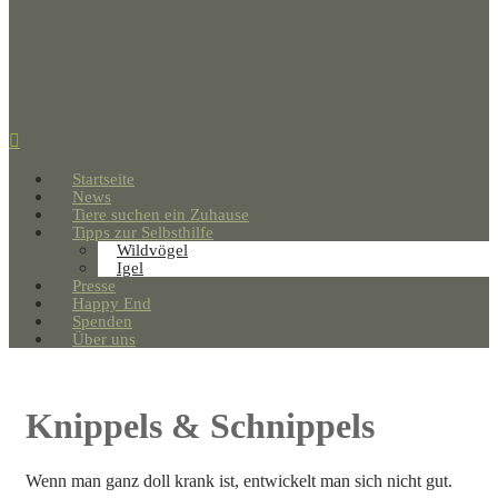
Startseite
News
Tiere suchen ein Zuhause
Tipps zur Selbsthilfe
Wildvögel
Igel
Presse
Happy End
Spenden
Über uns
Knippels & Schnippels
Wenn man ganz doll krank ist, entwickelt man sich nicht gut.