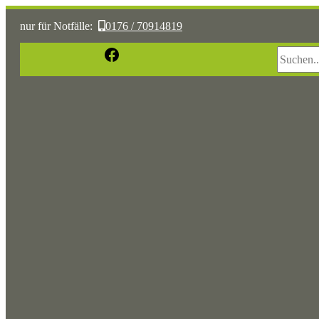
nur für Notfälle:
0176 / 70914819
Suchen
Facebook