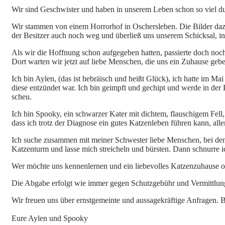
Wir sind Geschwister und haben in unserem Leben schon so viel 
Wir stammen von einem Horrorhof in Oschersleben. Die Bilder dazu
der Besitzer auch noch weg und überließ uns unserem Schicksal, i
Als wir die Hoffnung schon aufgegeben hatten, passierte doch noch
Dort warten wir jetzt auf liebe Menschen, die uns ein Zuhause geb
Ich bin Aylen, (das ist hebräisch und heißt Glück), ich hatte im Mai
diese entzündet war. Ich bin geimpft und gechipt und werde in der
scheu.
Ich bin Spooky, ein schwarzer Kater mit dichtem, flauschigem Fell, 
dass ich trotz der Diagnose ein gutes Katzenleben führen kann, all
Ich suche zusammen mit meiner Schwester liebe Menschen, bei dene
Katzenturm und lasse mich streicheln und bürsten. Dann schnurre i
Wer möchte uns kennenlernen und ein liebevolles Katzenzuhause o
Die Abgabe erfolgt wie immer gegen Schutzgebühr und Vermittlungs
Wir freuen uns über ernstgemeinte und aussagekräftige Anfragen. Bi
Eure Aylen und Spooky