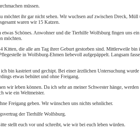
durchmachen müssen.
 möchtet ihr gar nicht sehen. Wir wuchsen auf zwischen Dreck, Müll u
nsgesamt waren wir 15 Katzen.
 etwas Schönes. Anwohner und die Tierhilfe Wolfsburg fingen uns ein un
en möchten.
 4 Kitten, die alle am Tag ihrer Geburt gestorben sind. Mittlerweile bin
 Pflegestelle in Wolfsburg-Ehmen liebevoll aufgepäppelt. Langsam fass
ich bin kastriert und gechipt. Bei einer ärztlichen Untersuchung wurde b
erdings etwas behütet und ohne Freigang.
n wir leben können. Da ich sehr an meiner Schwester hänge, werden w
ch wie ein Weltmeister.
hne Freigang geben. Wir wünschen uns nichts sehnlicher.
vertrag der Tierhilfe Wolfsburg.
tte stellt euch vor und schreibt, wie wir bei euch leben würden.