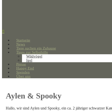
Startseite
News
Tiere suchen ein Zuhause
Tipps zur Selbsthilfe
Wildvögel
Igel
Presse
Happy End
Spenden
Über uns
Aylen & Spooky
Hallo, wir sind Aylen und Spooky, ein ca. 2 jähriger schwarzer Kate