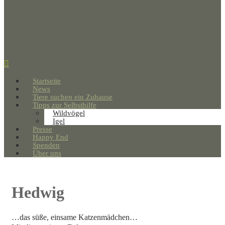
Startseite
News
Tiere suchen ein Zuhause
Tipps zur Selbsthilfe
Wildvögel
Igel
Presse
Happy End
Spenden
Über uns
Hedwig
…das süße, einsame Katzenmädchen…