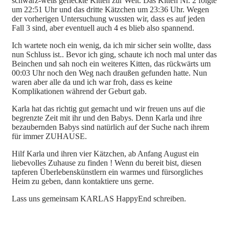
schwarz-weiß gefleckte Kitten zur Welt. Das Kitten Nr. 2 folgte
um 22:51 Uhr und das dritte Kätzchen um 23:36 Uhr. Wegen
der vorherigen Untersuchung wussten wir, dass es auf jeden
Fall 3 sind, aber eventuell auch 4 es blieb also spannend.
Ich wartete noch ein wenig, da ich mir sicher sein wollte, dass
nun Schluss ist.. Bevor ich ging, schaute ich noch mal unter das
Beinchen und sah noch ein weiteres Kitten, das rückwärts um
00:03 Uhr noch den Weg nach draußen gefunden hatte. Nun
waren aber alle da und ich war froh, dass es keine
Komplikationen während der Geburt gab.
Karla hat das richtig gut gemacht und wir freuen uns auf die
begrenzte Zeit mit ihr und den Babys. Denn Karla und ihre
bezaubernden Babys sind natürlich auf der Suche nach ihrem
für immer ZUHAUSE.
Hilf Karla und ihren vier Kätzchen, ab Anfang August ein
liebevolles Zuhause zu finden ! Wenn du bereit bist, diesen
tapferen Überlebenskünstlern ein warmes und fürsorgliches
Heim zu geben, dann kontaktiere uns gerne.
Lass uns gemeinsam KARLAS HappyEnd schreiben.