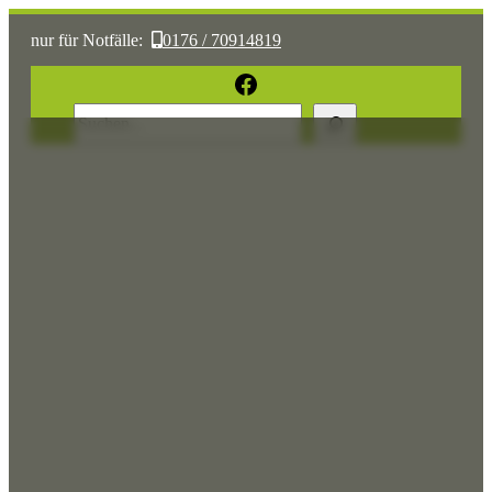
nur für Notfälle:
0176 / 70914819
oder:
05361 / 3070775
Facebook
Suchen
Sonst:
tierhilfe.wolfsburg@t-online.de