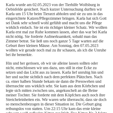
Karla wurde am 02.05.2023 von der Tierhilfe Wolfsburg in
Oebisfelde gesichert. Nach kurzer Untersuchung durften wir
Karla um 15 Uhr beim Tierarzt abholen und sie zu uns in das
eingerichtete Katzen/Pflegezimmer bringen. Karla hat sich Gott
sei Dank sehr schnell wohl gefühlt und macht uns die Pflege
wirklich einfach. Sie ist ein richtiger kleiner Schatz. Wir wollten
Karla erst mal zur Ruhe kommen lassen, aber das war
bei Karla
nicht nötig. Sie forderte Aufmerksamkeit, sobald man das
Zimmer betrat. Sie ließ uns noch ganze 5 Tage warten auf die
Geburt ihrer kleinen Mäuse. Am Sonntag, den 07.05.2023
wollten wir gerade noch mal zu ihr schauen, als ich die Unruhe
bei ihr bemerkte.
Hin und her gerissen, ob wir sie alleine lassen sollten oder
nicht, entschlossen wir uns dazu, uns still in eine Ecke zu
setzen und das Licht aus zu lassen. Karla lief unruhig hin und
her und suchte sichtlich nach dem perfekten Plätzchen. Nach
ca. einer halben Stunde bekam sie dann die Presswehen und
überraschte uns wirklich sehr. Sie kam aus dem Körbchen und
legte sich mitten zwischen uns, angekuschelt an die Beine
meiner Tochter. Sie forderte mit dem Köpfchen auch noch ihre
Streicheleinheiten ein. Wir waren sehr überrascht, dass sie doch
so menschenbezogen in dieser Situation ist. Die Geburt ging
reibungslos von statten. Um 22:15 Uhr kam das erste kleine