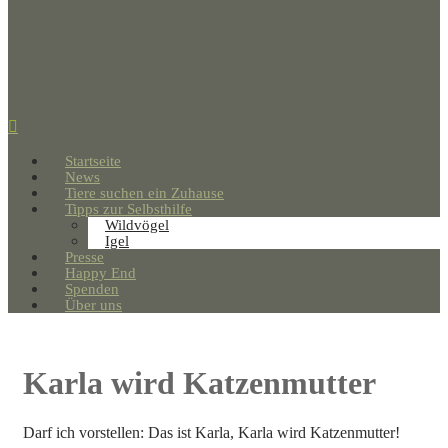
Startseite
News
Tiere suchen ein Zuhause
Tipps zur Selbsthilfe
Wildvögel
Igel
Presse
Happy End
Spenden
Über uns
Karla wird Katzenmutter
Darf ich vorstellen: Das ist Karla, Karla wird Katzenmutter!