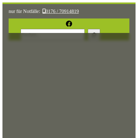
nur für Notfälle:
0176 / 70914819
oder:
05361 / 3070775
Facebook
Suchen
Sonst:
tierhilfe.wolfsburg@t-online.de