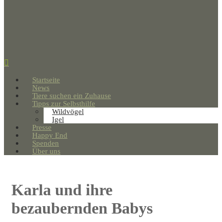
Startseite
News
Tiere suchen ein Zuhause
Tipps zur Selbsthilfe
Wildvögel
Igel
Presse
Happy End
Spenden
Über uns
Karla und ihre
bezaubernden Babys