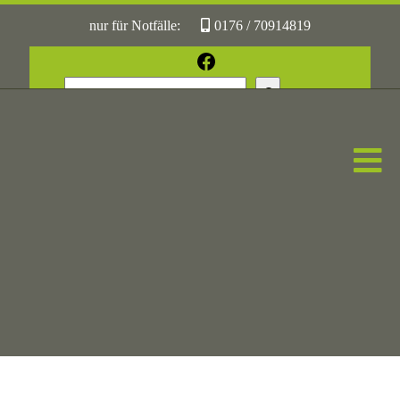
nur für Notfälle:
0176 / 70914819
oder:
05361 / 3070775
Facebook
Suchen
Sonst:
tierhilfe.wolfsburg@t-online.de