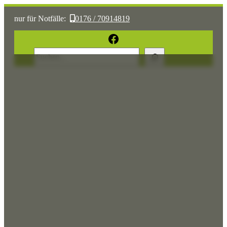
nur für Notfälle:
0176 / 70914819
oder:
05361 / 3070775
Facebook
Suchen
Sonst:
tierhilfe.wolfsburg@t-online.de