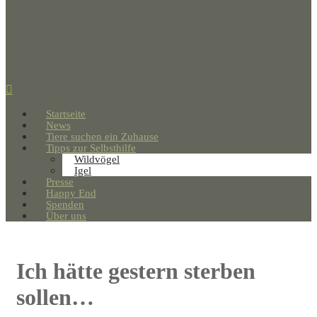
Startseite
News
Tiere suchen ein Zuhause
Tipps zur Selbsthilfe
Wildvögel
Igel
Presse
Happy End
Spenden
Über uns
Ich hätte gestern sterben
sollen…