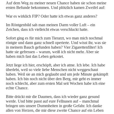
Auf dem Weg zu meiner neuen Chance haben sie schon meine
ersten Befunde bekommen. Und plötzlich kamen Zweifel auf:
War es wirklich FIP? Oder hatte ich etwas ganz anderes?
Im Röntgenbild sah man meinen Darm voller Luft – ein
Zeichen, dass ich vielleicht etwas verschluckt hatte.
Sofort ging es für mich zum Tierarzt, wo man mich nochmal
röntgte und dann ganz schnell operierte. Und wisst ihr, was sie
in meinem Bauch gefunden haben? Vier Zigarettenfilter! Ich
hatte sie gefressen – warum, weiß ich nicht mehr. Aber sie
haben mich fast das Leben gekostet.
Jetzt liege ich hier, erschöpft, aber ich atme. Ich lebe. Ich habe
überlebt, weil so viele liebe Menschen nicht weggeschaut
haben. Weil sie an mich geglaubt und um jede Minute gekämpft
haben. Ich bin noch nicht über den Berg, mir geht es immer
noch schlecht, aber zum ersten Mal seit Wochen habe ich eine
echte Chance.
Bitte drückt mir die Daumen, dass ich wieder ganz gesund
werde. Und bitte passt auf eure Fellnasen auf – manchmal
bringen uns unsere Dummheiten in große Gefahr. Ich danke
allen von Herzen, die mir diese zweite Chance auf ein Leben