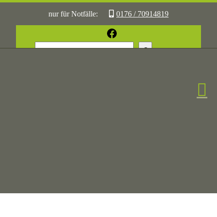
nur für Notfälle:
0176 / 70914819
oder:
05361 / 3070775
Facebook
Suchen
Sonst:
tierhilfe.wolfsburg@t-online.de